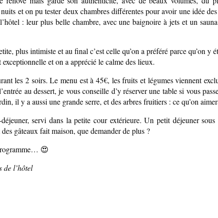
té rénové mais garde son authenticité, avec de beaux volumes, du p
nuits et on pu tester deux chambres différentes pour avoir une idée des
 l’hôtel : leur plus belle chambre, avec une baignoire à jets et un saun
te, plus intimiste et au final c’est celle qu’on a préféré parce qu’on y éta
st exceptionnelle et on a apprécié le calme des lieux.
rant les 2 soirs. Le menu est à 45€, les fruits et légumes viennent excl
e l’entrée au dessert, je vous conseille d’y réserver une table si vous p
din, il y a aussi une grande serre, et des arbres fruitiers : ce qu’on aime
-déjeuner, servi dans la petite cour extérieure. Un petit déjeuner sous
t des gâteaux fait maison, que demander de plus ?
au programme… 😍
os de l’hôtel