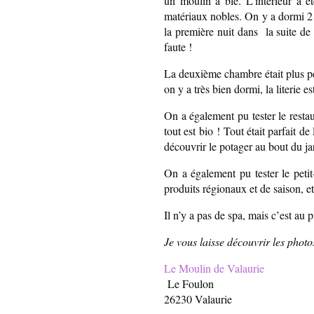
un moulin à blé. L’intérieur a é
matériaux nobles. On y a dormi 2 
la première nuit dans la suite de
faute !
La deuxième chambre était plus peti
on y a très bien dormi, la literie e
On a également pu tester le restau
tout est bio ! Tout était parfait d
découvrir le potager au bout du jar
On a également pu tester le petit
produits régionaux et de saison, e
Il n’y a pas de spa, mais c’est 
Je vous laisse découvrir les phot
Le Moulin de Valaurie
Le Foulon
26230 Valaurie