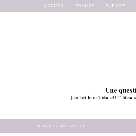
ACCUEIL
FRANCE
EUROPE
Une questi
[contact-form-7 id= »411″ title= 
© 2026
HELLO CYNTHIA