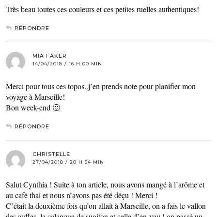
Très beau toutes ces couleurs et ces petites ruelles authentiques!
RÉPONDRE
MIA FAKER
14/04/2018 / 16 H 00 MIN
Merci pour tous ces topos..j’en prends note pour planifier mon
voyage à Marseille!
Bon week-end 🙂
RÉPONDRE
CHRISTELLE
27/04/2018 / 20 H 54 MIN
Salut Cynthia ! Suite à ton article, nous avons mangé à l’arôme et
au café thai et nous n’avons pas été déçu ! Merci !
C’était la deuxième fois qu’on allait à Marseille, on a fais le vallon
des auffes, la calanque de sugiton et celle d’en-vau ! on passé un