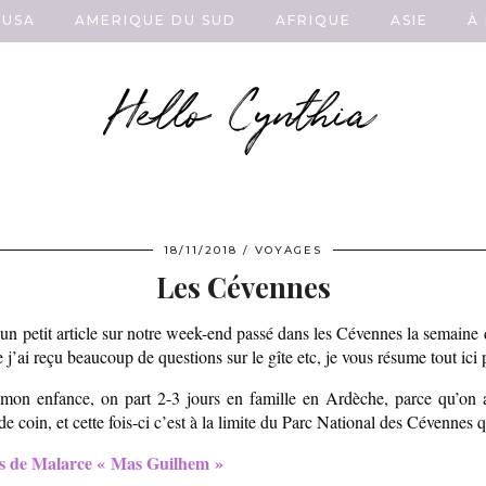
USA
AMERIQUE DU SUD
AFRIQUE
ASIE
À
Hello Cynthia
18/11/2018
VOYAGES
Les Cévennes
n petit article sur notre week-end passé dans les Cévennes la semaine d
j’ai reçu beaucoup de questions sur le gîte etc, je vous résume tout ici 
 enfance, on part 2-3 jours en famille en Ardèche, parce qu’on ado
 coin, et cette fois-ci c’est à la limite du Parc National des Cévennes q
es de Malarce « Mas Guilhem »