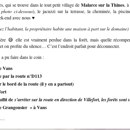
Malarce sur la Thines
, qui se trouve dans le tout petit village de
, à
 photo ci-dessous
), le jacuzzi sur la terrasse, la cheminée, la piscin
week-end avec nous ♥
ez l’habitant, la propriétaire habite une maison à part sur le domaine)
lère 😅 elle est vraiment perdue dans la forêt, mais quelle récompe
, et on profite du silence… C’est l’endroit parfait pour déconnecter.
 a pu faire dans le coin :
de Vans
e par la route n°D113
le bord de la route (il y en a partout)
fort
uffit de
s’arrêter sur la route en direction de Villefort, les forêts sont
Le Grangousier » à Vans
os…